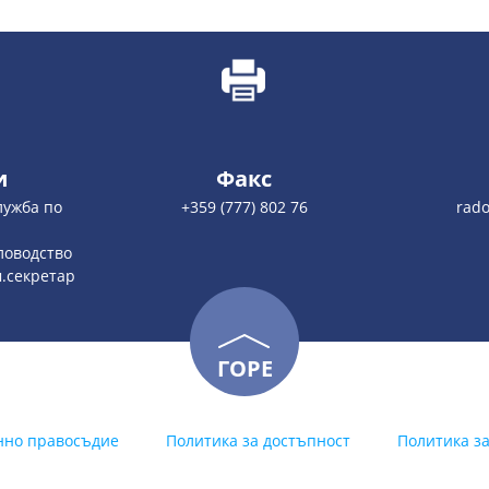
и
Факс
Служба по
+359 (777) 802 76
rado
а
еловодство
м.секретар
ГОРЕ
нно правосъдие
Политика за достъпност
Политика з