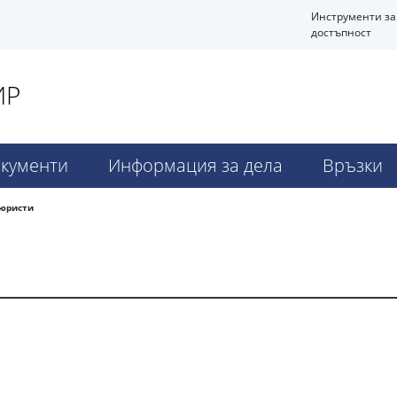
Инструменти за
достъпност
ИР
кументи
Информация за дела
Връзки
юристи